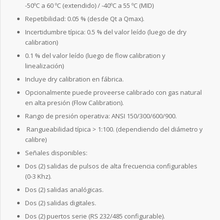
-50ºC a 60 ºC (extendido) / -40ºC a 55 ºC (MID)
Repetibilidad: 0.05 % (desde Qt a Qmax).
Incertidumbre típica: 0.5 % del valor leído (luego de dry
calibration)
0.1 % del valor leído (luego de flow calibration y
linealización)
Incluye dry calibration en fábrica.
Opcionalmente puede proveerse calibrado con gas natural
en alta presión (Flow Calibration).
Rango de presión operativa: ANSI 150/300/600/900.
Rangueabilidad típica > 1:100. (dependiendo del diámetro y
calibre)
Señales disponibles:
Dos (2) salidas de pulsos de alta frecuencia configurables
(0-3 Khz).
Dos (2) salidas analógicas.
Dos (2) salidas digitales.
Dos (2) puertos serie (RS 232/485 configurable).