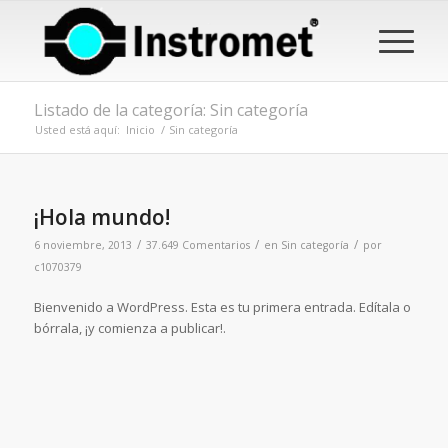
Listado de la categoría: Sin categoría
Usted está aquí:
Inicio
/
Sin categoría
¡Hola mundo!
/
/
/
6 noviembre, 2013
37.649 Comentarios
en
Sin categoría
por
c1070379
Bienvenido a WordPress. Esta es tu primera entrada. Edítala o
bórrala, ¡y comienza a publicar!.